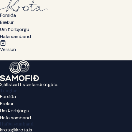
Forsíða
Bækur
Um Þorbjörgu
Hafa samband
Verslun
Sjálfstætt starfandi útgáfa.
Tenglar
Forsíða
Bækur
Um Þorbjörgu
Hafa samband
Hafðu samband
krota@krota.is